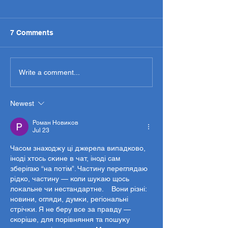
7 Comments
Moving Time
How to Organize When
Write a comment...
You're Sick
Newest
Роман Новиков
Jul 23
Часом знаходжу ці джерела випадково, 
іноді хтось скине в чат, іноді сам 
зберігаю “на потім”. Частину переглядаю 
рідко, частину — коли шукаю щось 
локальне чи нестандартне.    Вони різні: 
новини, огляди, думки, регіональні 
стрічки. Я не беру все за правду — 
скоріше, для порівняння та пошуку 