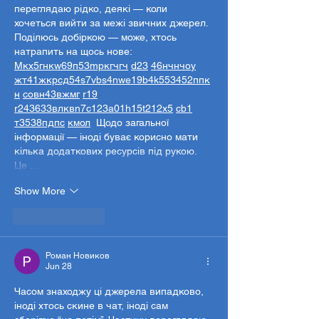
переглядаю рідко, деякі — коли 
хочеться вийти за межі звичних джерел.  
Поділюсь добіркою — може, хтось 
натрапить на щось нове:  
М
к
х
5
г
нк
w69
п
53
mp
кг
чг
ч
d23
46
н
чн
чо
у
жт
41
ж
кр
сд
54
s7
vb
s4
nw
e19
b4
k55
34
52
пп
к
н
с
о
вн
43
вж
мг
r19
r24
36
33
вл
кв
n7
c123
a01
h15
t21
2x5
cb1
т
35
38
пд
пс
км
ол
  Щодо загальної 
інформації — іноді буває корисно мати 
кілька додаткових ресурсів під рукою. 
Це …
Show More
Like
Reply
Роман Новиков
Jun 28
Часом знаходжу ці джерела випадково, 
іноді хтось скине в чат, іноді сам 