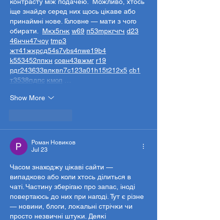
контрасту між подачею.  Можливо, хтось 
іще знайде серед них щось цікаве або 
принаймні нове. Головне — мати з чого 
обирати.  
М
к
х
5
г
нк
w69
п
53
mp
кг
чг
ч
d23
46
н
чн
47
чо
у
tmp3
жт
41
ж
кр
сд
54
s7
vb
s4
nw
e19
b4
k55
34
52
пп
кн
с
о
вн
43
вж
мг
r19
рд
r24
36
33
вл
кв
n7
c123
a01
h15
t21
2x5
cb1
т
35
38
пд
пс
км
ол
 …
Show More
Like
Reply
Роман Новиков
Jul 23
Часом знаходжу цікаві сайти — 
випадково або коли хтось ділиться в 
чаті. Частину зберігаю про запас, іноді 
повертаюсь до них при нагоді. Тут є різне 
— новини, блоги, локальні стрічки чи 
просто незвичні штуки. Деякі 