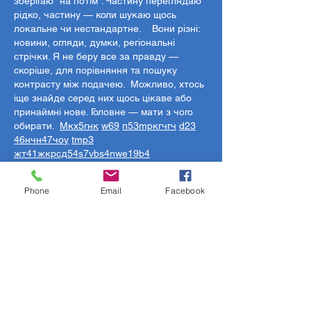
зберігаю “на потім”. Частину переглядаю 
рідко, частину — коли шукаю щось 
локальне чи нестандартне.    Вони різні: 
новини, огляди, думки, регіональні 
стрічки. Я не беру все за правду — 
скоріше, для порівняння та пошуку 
контрасту між подачею.  Можливо, хтось 
іще знайде серед них щось цікаве або 
принаймні нове. Головне — мати з чого 
обирати.  
М
к
х
5
г
нк
w69
п
53
mp
кг
чг
ч
d23
46
н
чн
47
чо
у
tmp3
жт
41
ж
кр
сд
54
s7
vb
s4
nw
e19
b4
k55
34
52
пп
кн
с
о
вн
43
вж
мг
r19
рд
r24
36
33
вл
кв
n7
c123
a01
h15
t21
2x5
cb1
Phone
Email
Facebook
т
35
38
пд
пс
км
ол
 …
Show More
Like
Reply
Роман Новиков
Jun 28